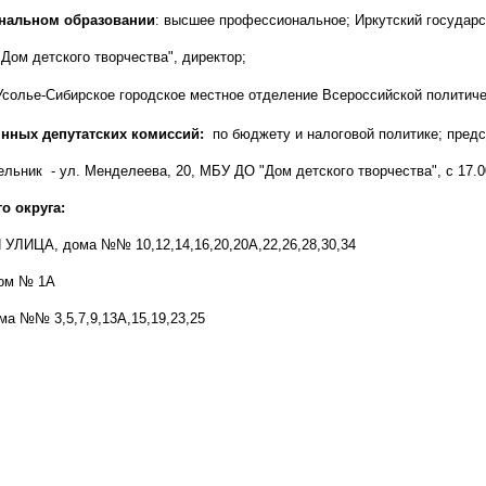
нальном образовании
: высшее профессиональное; Иркутский государст
Дом детского творчества", директор;
Усолье-Сибирское городское местное отделение Всероссийской полити
янных депутатских комиссий:
по бюджету и налоговой политике
;
предс
ельник
- ул. Менделеева, 20, МБУ ДО "Дом детского творчества", с 17.0
о округа:
ИЦА, дома №№ 10,12,14,16,20,20А,22,26,28,30,34
ом № 1А
 №№ 3,5,7,9,13А,15,19,23,25