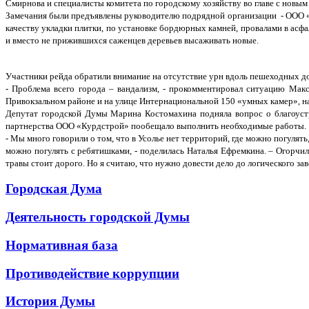
Смирнова и специалисты комитета по городскому хозяйству во главе с новы
Замечания были предъявлены руководителю подрядной организации - ООО «
качеству укладки плитки, по установке бордюрных камней, провалами в асф
и вместо не прижившихся саженцев деревьев высаживать новые.
Участники рейда обратили внимание на отсутствие урн вдоль пешеходных до
- Проблема всего города – вандализм, - прокомментировал ситуацию Мак
Привокзальном районе и на улице Интернациональной 150 «умных камер», н
Депутат городской Думы Марина Костомахина подняла вопрос о благоуст
партнерства ООО «Курдстрой» пообещало выполнить необходимые работы.
- Мы много говорили о том, что в Усолье нет территорий, где можно погулят
можно погулять с ребятишками, - поделилась Наталья Ефремкина. – Огорчи
травы стоит дорого. Но я считаю, что нужно довести дело до логического з
Городская Дума
Деятельность городской Думы
Нормативная база
Противодействие коррупции
История Думы