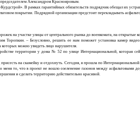
м председателем Александром Краснояровым.
Курдстрой». В рамках гарантийных обязательств подрядчик обещал их устран
альтовом покрытии. Подрядной организации предстоит перекладывать асфальт
рожек на участке улицы от центрального рынка до военкомата, на открытые ко
сим Торопкин. – Безусловно, решить ее нам поможет установка камер виде
а которых можно увидеть лицо нарушителя.
ройстве территории у дома № 52 по улице Интернациональной, которая сей
ь, присесть на скамейку и отдохнуть. Сегодня, я прошла по Интернациональной
ло меня то, что в проект не вошло озеленение газонов между асфальтовыми д
авершения и сделать территорию действительно красивой.